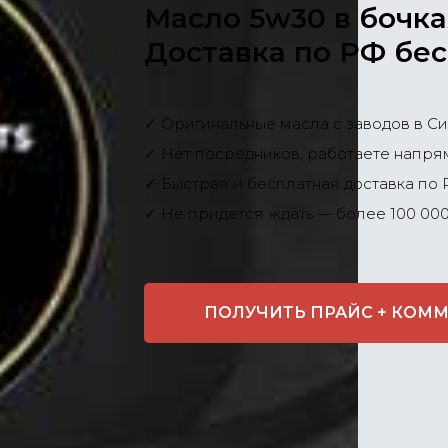
Масло 5w30 в бочка
Доставка по РФ бес
✓ Оригинальные масла с заводов в С
✓ Нет посредников, работаете напр
✓ Быстрая и бесплатная доставка по
✓ Не придется ждать — более 100 000
ПОЛУЧИТЬ ПРАЙС + КОМ