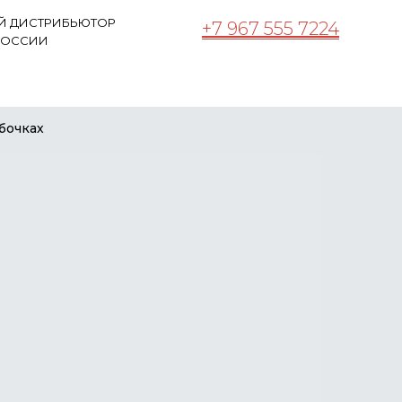
 ДИСТРИБЬЮТОР
+
7
9
6
7
5
5
5
7
2
2
4
РОССИИ
УЗОВЫЕ
ПРЕИМУЩЕСТВА
ПРАЙС-ЛИСТ
МАРКЕТИН
бочках