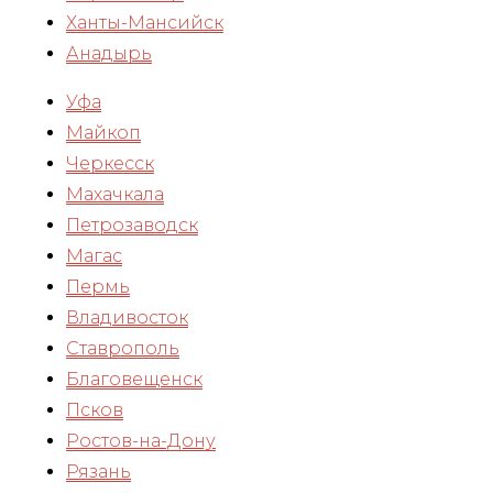
Ханты-Мансийск
Анадырь
Уфа
Майкоп
Черкесск
Махачкала
Петрозаводск
Магас
Пермь
Владивосток
Ставрополь
Благовещенск
Псков
Ростов-на-Дону
Рязань