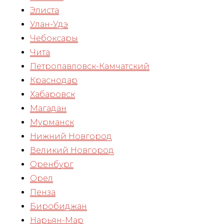
Элиста
Улан-Удэ
Чебоксары
Чита
Петропавловск-Камчатский
Краснодар
Хабаровск
Магадан
Мурманск
Нижний Новгород
Великий Новгород
Оренбург
Орел
Пенза
Биробиджан
Нарьян-Мар