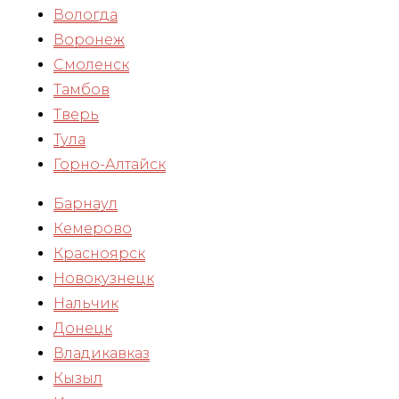
Вологда
Воронеж
Смоленск
Тамбов
Тверь
Тула
Горно-Алтайск
Барнаул
Кемерово
Красноярск
Новокузнецк
Нальчик
Донецк
Владикавказ
Кызыл