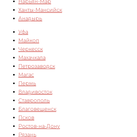
Нарьян-Мар
Ханты-Мансийск
Анадырь
Уфа
Майкоп
Черкесск
Махачкала
Петрозаводск
Магас
Пермь
Владивосток
Ставрополь
Благовещенск
Псков
Ростов-на-Дону
Рязань