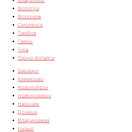
Владимир
Вологда
Воронеж
Смоленск
Тамбов
Тверь
Тула
Горно-Алтайск
Барнаул
Кемерово
Красноярск
Новокузнецк
Нальчик
Донецк
Владикавказ
Кызыл