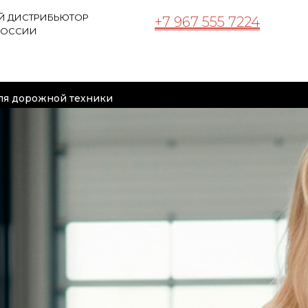
 ДИСТРИБЬЮТОР
+
7
9
6
7
5
5
5
7
2
2
4
РОССИИ
УЗОВЫЕ
ПРЕИМУЩЕСТВА
ПРАЙС-ЛИСТ
МАРКЕТИН
ля дорожной техники