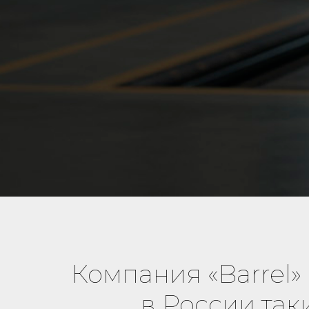
Компания «Barrel
в России так