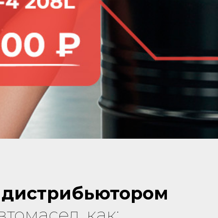
м
дистрибьютором
томасел, как: