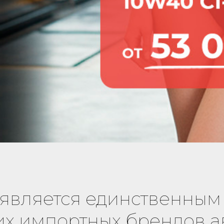
» является единственны
их импортных брендов ав