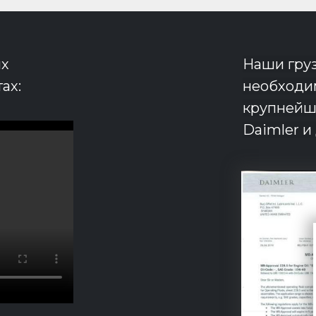
их
Наши груз
ах:
необходим
крупнейш
Daimler и